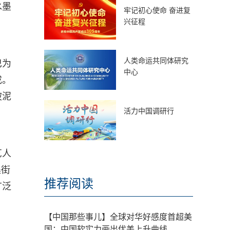
水墨
牢记初心使命 奋进复
兴征程
人类命运共同体研究
巴为
中心
成。
陂泥
活力中国调研行
艺人
集街
推荐阅读
广泛
【中国那些事儿】全球对华好感度首超美
国：中国软实力画出优美上升曲线