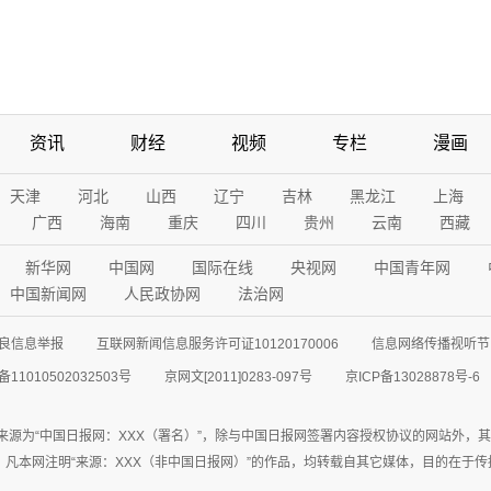
资讯
财经
视频
专栏
漫画
天津
河北
山西
辽宁
吉林
黑龙江
上海
广西
海南
重庆
四川
贵州
云南
西藏
新华网
中国网
国际在线
央视网
中国青年网
中国新闻网
人民政协网
法治网
良信息举报
互联网新闻信息服务许可证10120170006
信息网络传播视听节目
11010502032503号
京网文[2011]0283-097号
京ICP备13028878号-6
来源为“中国日报网：XXX（署名）”，除与中国日报网签署内容授权协议的网站外，
77联系；凡本网注明“来源：XXX（非中国日报网）”的作品，均转载自其它媒体，目的