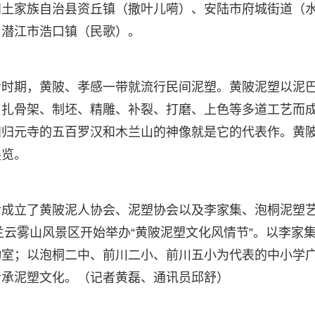
阳土家族自治县资丘镇（撒叶儿嗬）、安陆市府城街道（
、潜江市浩口镇（民歌）。
清时期，黄陂、孝感一带就流行民间泥塑。黄陂泥塑以泥
、扎骨架、制坯、精雕、补裂、打磨、上色等多道工艺而
阳归元寺的五百罗汉和木兰山的神像就是它的代表作。黄
展览。
后成立了黄陂泥人协会、泥塑协会以及李家集、泡桐泥塑
兰云雾山风景区开始举办“黄陂泥塑文化风情节”。以李家
动室；以泡桐二中、前川二小、前川五小为代表的中小学
传承泥塑文化。（记者黄磊、通讯员邱舒）