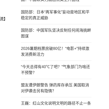
国防部：日本“再军事化”妄动是地区和平
稳定的真正威胁
流】
国防部：中国军队坚决反制任何闹海挑衅
图谋
2026暑期档票房破80亿！“电影+”持续激
发消费新活力
“今天总得有40℃了吧？”气象部门为啥还
不预警？
盟友遭伊朗警告 弹药库存承压 美国取消
对伊袭击另有隐情？
王巍：红山文化说明文明的路径不止一条