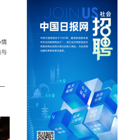
心情
美与
一