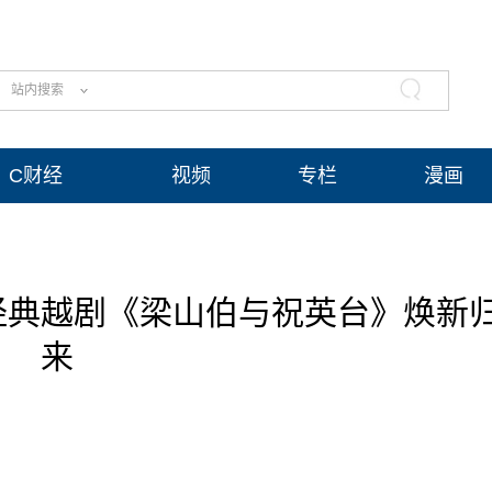
站内搜索
C财经
视频
专栏
漫画
经典越剧《梁山伯与祝英台》焕新
来