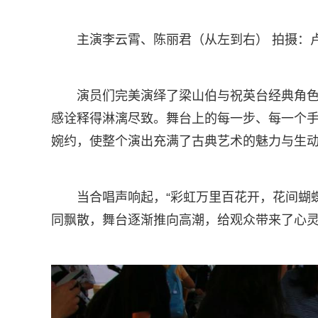
主演李云霄、陈丽君（从左到右） 拍摄：
演员们完美演绎了梁山伯与祝英台经典角
感诠释得淋漓尽致。舞台上的每一步、每一个
婉约，使整个演出充满了古典艺术的魅力与生
当合唱声响起，“彩虹万里百花开，花间蝴
同飘散，舞台逐渐推向高潮，给观众带来了心