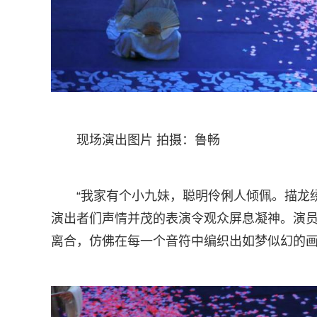
现场演出图片 拍摄：鲁畅
“我家有个小九妹，聪明伶俐人倾佩。描龙
演出者们声情并茂的表演令观众屏息凝神。演
离合，仿佛在每一个音符中编织出如梦似幻的