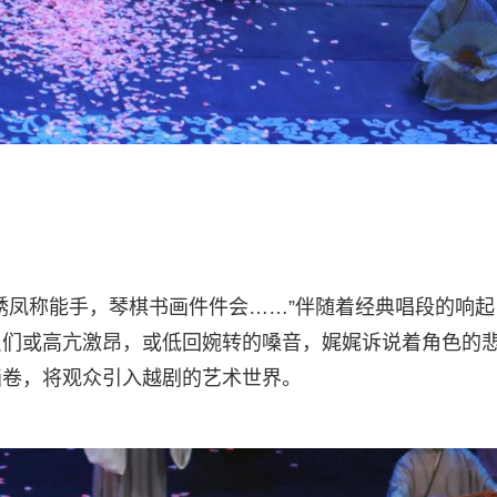
绣凤称能手，琴棋书画件件会……”伴随着经典唱段的响起
员们或高亢激昂，或低回婉转的嗓音，娓娓诉说着角色的
画卷，将观众引入越剧的艺术世界。