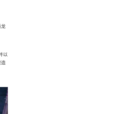
新龙
并以
营造