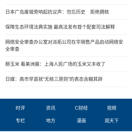
日本广岛废墟旁响起抗议声：勿忘历史 拒绝拥核
保障生态环境法典实施 最高法发布首个配套司法解释
网络安全审查办公室对派拓公司在华销售产品启动网络安
全审查
掰玉米 看美洲展：上海人民广场的玉米又丰收了
日媒：高市早苗就“无核三原则”的表态含糊其辞
时评
资讯
C财经
视频
专栏
地方
漫画
观天下