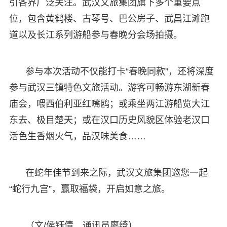
引各界广泛关注。武汉文旅集团旗下多个重要点
位，包含黄鹤楼、古琴号、巴公房子、武昌江滩跑
道以及长江系列游船参与春晚分会场拍摄。
参与本次活动不仅能打卡“春晚同款”，还将深度
参与武汉三镇特色文旅活动。游客可畅游东湖新春
庙会，喂西伯利亚红嘴鸥；或乘坐两江游船览大江
东去、极目楚天；或在汉口历史风貌区体验老汉口
活色生香烟火气，品汉味美食……
在蛇年佳节到来之际，武汉文旅集团邀您一起
“蛇行九宫”，赢取福袋，开启如意之旅。
（文/侯钰倩 通讯员廖绮）