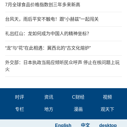
7月全球食品价格指数创三年多来新高
台风天，雨后平安不触电！跟“小赫兹”一起闯关
礼出红山：龙如何成为中国人的精神坐标？
“龙”与“花”在此相遇：冀西北的“古文化熔炉”
外交部：日本执政当局应倾听民众呼声 停止在核问题上玩
火
时评
资讯
C财经
视频
专栏
地方
漫画
观天下
English
中文
desktop