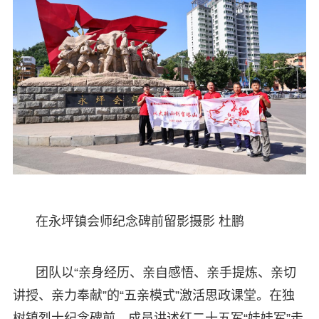
在永坪镇会师纪念碑前留影摄影 杜鹏
团队以“亲身经历、亲自感悟、亲手提炼、亲切
讲授、亲力奉献”的“五亲模式”激活思政课堂。在独
树镇烈士纪念碑前，成员讲述红二十五军“娃娃军”走