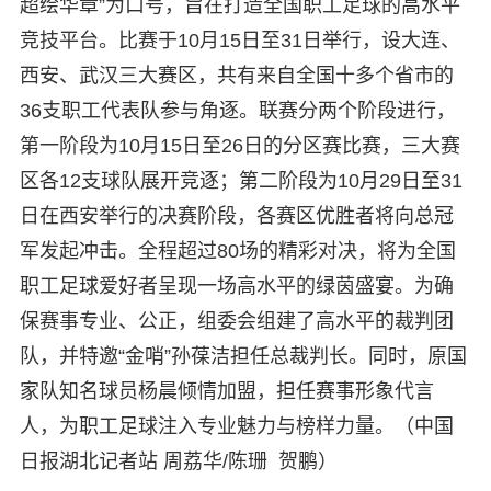
超绘华章”为口号，旨在打造全国职工足球的高水平
竞技平台。比赛于10月15日至31日举行，设大连、
西安、武汉三大赛区，共有来自全国十多个省市的
36支职工代表队参与角逐。联赛分两个阶段进行，
第一阶段为10月15日至26日的分区赛比赛，三大赛
区各12支球队展开竞逐；第二阶段为10月29日至31
日在西安举行的决赛阶段，各赛区优胜者将向总冠
军发起冲击。全程超过80场的精彩对决，将为全国
职工足球爱好者呈现一场高水平的绿茵盛宴。为确
保赛事专业、公正，组委会组建了高水平的裁判团
队，并特邀“金哨”孙葆洁担任总裁判长。同时，原国
家队知名球员杨晨倾情加盟，担任赛事形象代言
人，为职工足球注入专业魅力与榜样力量。（中国
日报湖北记者站 周荔华/陈珊 贺鹏）