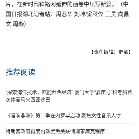
片，在新时代铁路网延伸的画卷中续写新篇。（中
国日报湖北记者站：周荔华 刘坤/梁秋仪 王昊 向昌
文 周璇）
【责任编辑：舒靓】
推荐阅读
“探索海洋技术，赋能蓝色经济” 厦门大学“嘉庚号”科考船首
次停靠马来西亚沙巴
《唱响非洲》第二季在内罗毕启动 聚焦女性音乐人才
特朗普政府再度启动罢免美联储理事库克程序