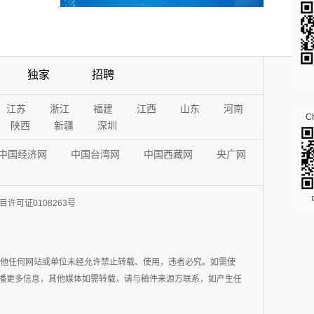
独家
招聘
江苏
浙江
福建
江西
山东
河南
Ch
陕西
新疆
深圳
中国经济网
中国台湾网
中国西藏网
央广网
许可证0108263号
其他任何网站或单位未经允许禁止转载、使用，违者必究。如需使
在于传播更多信息，其他媒体如需转载，请与稿件来源方联系，如产生任