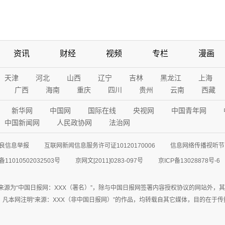
资讯
财经
视频
专栏
漫画
天津
河北
山西
辽宁
吉林
黑龙江
上海
广西
海南
重庆
四川
贵州
云南
西藏
新华网
中国网
国际在线
央视网
中国青年网
中国新闻网
人民政协网
法治网
良信息举报
互联网新闻信息服务许可证10120170006
信息网络传播视听节目
11010502032503号
京网文[2011]0283-097号
京ICP备13028878号-6
来源为“中国日报网：XXX（署名）”，除与中国日报网签署内容授权协议的网站外，
77联系；凡本网注明“来源：XXX（非中国日报网）”的作品，均转载自其它媒体，目的