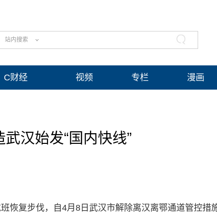
站内搜索
C财经
视频
专栏
漫画
武汉始发“国内快线”
班恢复步伐，自4月8日武汉市解除离汉离鄂通道管控措