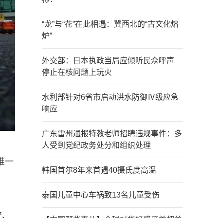
“龙”与“花”在此相遇：冀西北的“古文化熔
炉”
外交部：日本执政当局应倾听民众呼声
停止在核问题上玩火
水利部针对6省市启动洪水防御Ⅳ级应急
响应
广东雷州通报特教老师招聘违规事件：多
人受到党纪政务处分和组织处理
唯一
韩国首尔8年来首遇40摄氏度高温
泰国儿童中心车祸致13名儿童受伤
安、