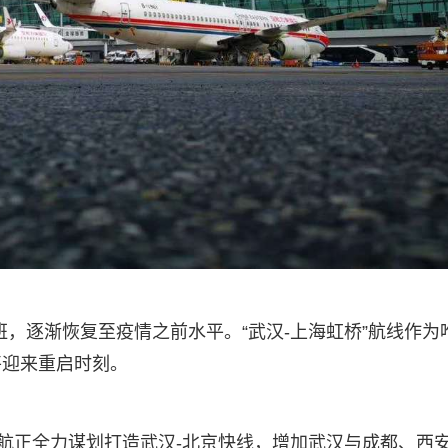
2班，逐渐恢复至疫情之前水平。“武汉-上海虹桥”航线作为
将迎来重启时刻。
东航正全力谋划打造武汉-北京快线，增加武汉与成都、西