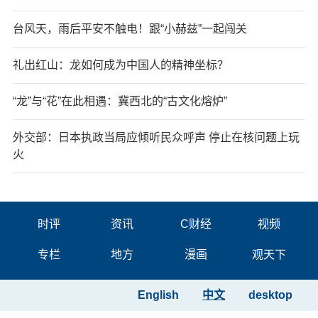
台风天，雨后平安不触电！跟“小赫兹”一起闯关
礼出红山：龙如何成为中国人的精神坐标？
“龙”与“花”在此相遇：冀西北的“古文化熔炉”
外交部：日本执政当局应倾听民众呼声 停止在核问题上玩
火
时评
资讯
C财经
视频
专栏
地方
漫画
观天下
English
中文
desktop