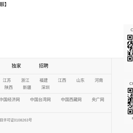
靓】
独家
招聘
江苏
浙江
福建
江西
山东
河南
Ch
陕西
新疆
深圳
中国经济网
中国台湾网
中国西藏网
央广网
许可证0108263号