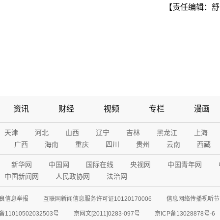
【责任编辑：舒
资讯
财经
视频
专栏
漫画
天津
河北
山西
辽宁
吉林
黑龙江
上海
广西
海南
重庆
四川
贵州
云南
西藏
新华网
中国网
国际在线
央视网
中国青年网
中国新闻网
人民政协网
法治网
良信息举报
互联网新闻信息服务许可证10120170006
信息网络传播视听节目
11010502032503号
京网文[2011]0283-097号
京ICP备13028878号-6