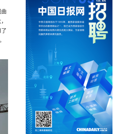
扭曲
大，
用了
。