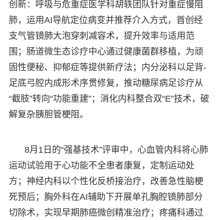
创新：呼吸与危重症医学科胡轶团队针对重症慢阻
肺，运用AI导航定位病变并推荐介入方式，首创经
支气管镜肺大泡穿刺减容术，提升效率与适用范
围；肠道微生态诊疗中心通过健康菌群移植，为顽
固性便秘、抑郁症等提供新疗法；内分泌科以足背-
足底弓腔内成形术序贯修复，推动糖尿病足诊疗从
“截肢”转向“功能重建”；消化内科整合双“E”技术，破
解复杂胰胆管梗阻。
8月1日的“强基技术”评审中，心血管内科将心肺
运动试验用于心功能不全患者康复，定制运动处
方；神经内科以个性化反桥接治疗，改善急性脑梗
死预后；胸外科在AI辅助下开展单孔胸腔镜肺部分
切除术，实现早期肺癌微创精准治疗；疼痛科通过