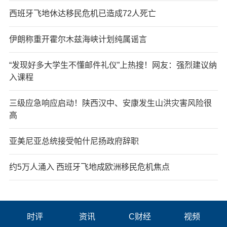
西班牙飞地休达移民危机已造成72人死亡
伊朗称重开霍尔木兹海峡计划纯属谣言
“发现好多大学生不懂邮件礼仪”上热搜！网友：强烈建议纳
入课程
三级应急响应启动！陕西汉中、安康发生山洪灾害风险很
高
亚美尼亚总统接受帕什尼扬政府辞职
约5万人涌入 西班牙飞地成欧洲移民危机焦点
时评
资讯
C财经
视频