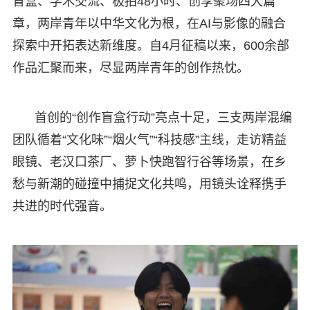
盲盒、学术交流、极拍48小时、创享聚场四大篇
章，两岸青年以中华文化为根，在AI与影像的融合
探索中开拓表达新维度。自4月征稿以来，600余部
作品汇聚而来，尽显两岸青年的创作热忱。
首创的“创作盲盒行动”亮点十足，三支两岸混编
团队循着“文化味”“烟火气”“科技感”主线，走访精益
眼镜、老汉口茶厂、萝卜快跑智行谷等场景，在乡
愁与新潮的碰撞中捕捉文化共鸣，用镜头诠释携手
共进的时代强音。