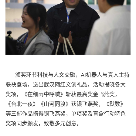
颁奖环节科技与人文交融，AI机器人与真人主持
联袂登场，送出武汉网红文创礼品。活动揭晓各大
奖项，《在细雨中呼喊》斩获最高奖金飞燕奖，
《台北一夜》《山河同渡》获银飞燕奖，《默数》
等三部作品摘得铜飞燕奖，单项奖及盲盒行动特色
奖项同步颁发，致敬多元创意。