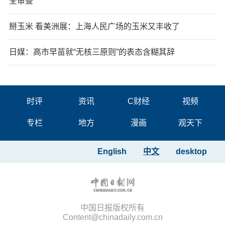
全审查
掰玉米 看美洲展：上海人民广场的玉米又丰收了
日媒：高市早苗就“无核三原则”的表态含糊其辞
时评
资讯
C财经
视频
专栏
地方
漫画
观天下
English
中文
desktop
中国日报版权所有
Content@chinadaily.com.cn