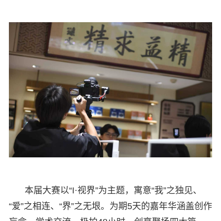
本届大赛以“I·视界”为主题，寓意“我”之独见、
“爱”之相连、“界”之无垠。为期5天的嘉年华涵盖创作