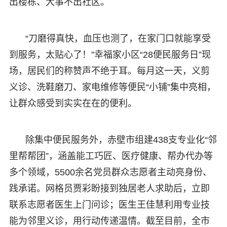
出楼栋、大事不出社区。
“刀磨得真快，血压也测了，在家门口就能享受
到服务，太贴心了！”幸福家小区“28便民服务日”现
场，居民们的称赞声不绝于耳。每月这一天，义剪
义诊、洗鞋磨刀、家电维修等便民“小铺”集中亮相，
让群众感受到实实在在的便利。
除集中便民服务外，赤壁市组建438支专业化“邻
里帮帮团”，涵盖能工巧匠、医疗健康、帮办代办等
多个领域，5500余名党员群众志愿者主动亮身份、
践承诺。网格员贾彩盼接到独居老人求助后，立即
联系志愿者医生上门问诊；医生王佳慧利用专业技
能为邻里义诊，用行动传递温情。截至目前，全市