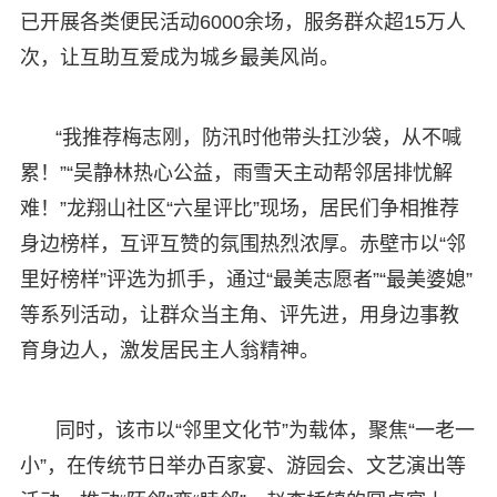
已开展各类便民活动6000余场，服务群众超15万人
次，让互助互爱成为城乡最美风尚。
“我推荐梅志刚，防汛时他带头扛沙袋，从不喊
累！”“吴静林热心公益，雨雪天主动帮邻居排忧解
难！”龙翔山社区“六星评比”现场，居民们争相推荐
身边榜样，互评互赞的氛围热烈浓厚。赤壁市以“邻
里好榜样”评选为抓手，通过“最美志愿者”“最美婆媳”
等系列活动，让群众当主角、评先进，用身边事教
育身边人，激发居民主人翁精神。
同时，该市以“邻里文化节”为载体，聚焦“一老一
小”，在传统节日举办百家宴、游园会、文艺演出等