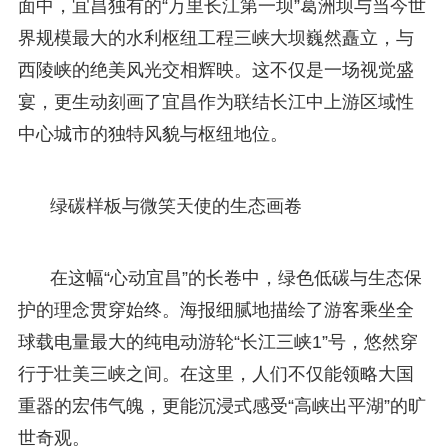
面中，宜昌独有的“万里长江第一坝”葛洲坝与当今世
界规模最大的水利枢纽工程三峡大坝巍然矗立，与
西陵峡的绝美风光交相辉映。这不仅是一场视觉盛
宴，更生动刻画了宜昌作为联结长江中上游区域性
中心城市的独特风貌与枢纽地位。
绿碳样板与微笑天使的生态画卷
在这幅“心动宜昌”的长卷中，绿色低碳与生态保
护的理念贯穿始终。海报细腻地描绘了游客乘坐全
球载电量最大的纯电动游轮“长江三峡1”号，悠然穿
行于壮美三峡之间。在这里，人们不仅能领略大国
重器的宏伟气魄，更能沉浸式感受“高峡出平湖”的旷
世奇观。