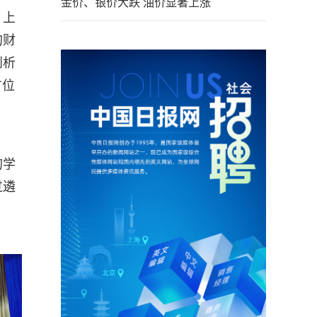
金价、银价大跌 油价显著上涨
、上
的财
剖析
方位
的学
过遴