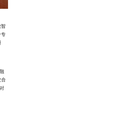
数智
个专
研
融
次合
对