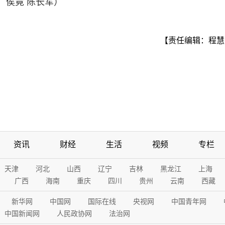
：侯竟 陈长军）
【责任编辑：程慧
资讯
财经
生活
视频
专栏
天津
河北
山西
辽宁
吉林
黑龙江
上海
广西
海南
重庆
四川
贵州
云南
西藏
新华网
中国网
国际在线
央视网
中国青年网
中国新闻网
人民政协网
法治网