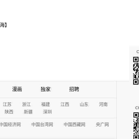
海】
漫画
独家
招聘
江苏
浙江
福建
江西
山东
河南
Ch
陕西
新疆
深圳
中国经济网
中国台湾网
中国西藏网
央广网