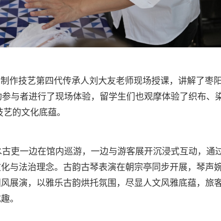
粗布制作技艺第四代传承人刘大友老师现场授课，讲解了枣
动参与者进行了现场体验，留学生们也观摩体验了织布、
技艺的文化底蕴。
水古吏一边在馆内巡游，一边与游客展开沉浸式互动，通
文化与法治理念。古韵古琴表演在朝宗亭同步开展，琴声
国风展演，以雅乐古韵烘托氛围，尽显人文风雅底蕴，旅
成趣。