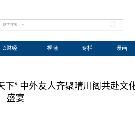
站内搜索
C财经
视频
专栏
漫画
天下” 中外友人齐聚晴川阁共赴文
盛宴