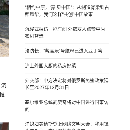
“相约中原，‘豫’见中国”：从制造脊梁到古
都风华，我们这样“共创”中国故事
沉浸式探访一拖车间 外籍友人点赞中原
农机智造
法防长：“戴高乐”号航母已进入亚丁湾
沪上外国大厨的私房好菜
外交部：中方决定将对俄罗斯免签政策延
，沉
长至2027年12月31日
推
塞尔维亚总统武契奇将对中国进行国事访
问
洋媳妇美纳斯登上网络文明大会：我用镜