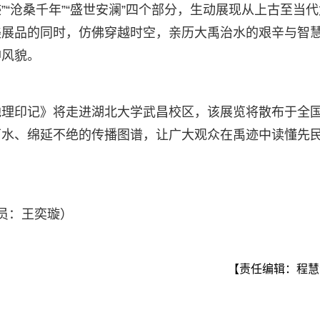
”“沧桑千年”“盛世安澜”四个部分，生动展现从上古至当代
美展品的同时，仿佛穿越时空，亲历大禹治水的艰辛与智
神风貌。
地理印记》将走进湖北大学武昌校区，该展览将散布于全
万水、绵延不绝的传播图谱，让广大观众在禹迹中读懂先
员：王奕璇）
【责任编辑：程慧