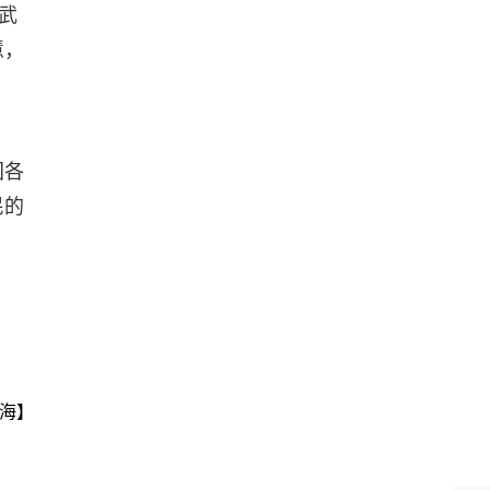
武
慧，
国各
民的
海】