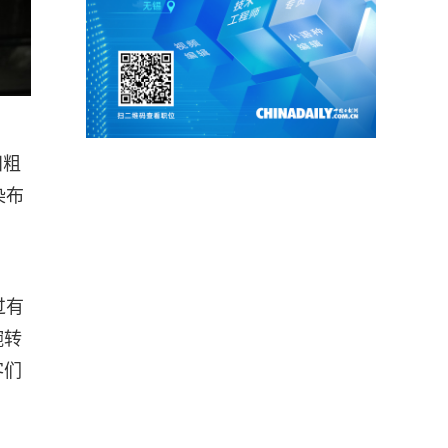
阳粗
染布
过有
婉转
客们