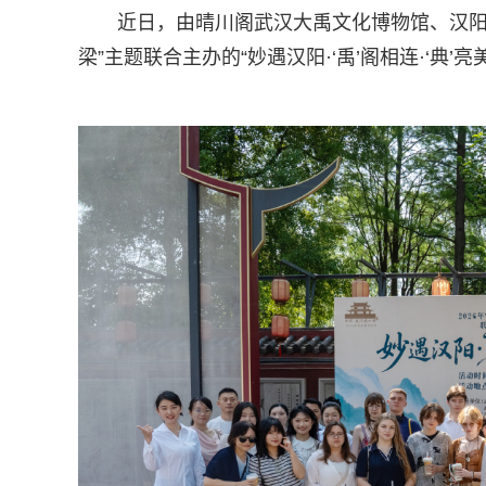
近日，由晴川阁武汉大禹文化博物馆、汉阳
梁”主题联合主办的“妙遇汉阳·‘禹’阁相连·‘