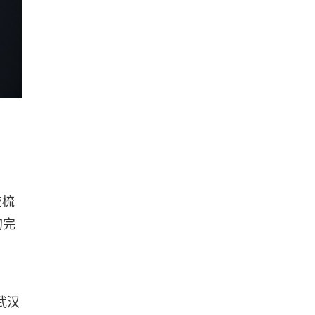
统梳
的完
武汉