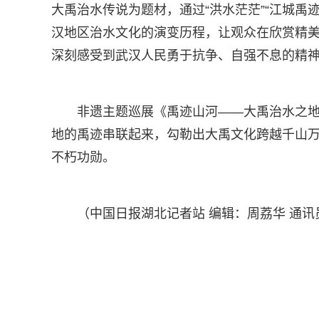
大禹治水传说为题材，通过“洪水茫茫”“江城禹迹
汉地区治水文化的演变历程，让观众在欣赏精
深刻感受到武汉人民勇于抗争、自强不息的精
非遗主题巡展《禹迹山河——大禹治水之
地的禹迹串联起来，勾勒出大禹文化跨越千山
不朽功勋。
（中国日报湖北记者站 编辑：周荔华 通讯