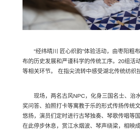
“经纬晴川 匠心织韵”体验活动，由枣阳
布的历史发展和严谨科学的传统工序。20组活
等相关环节。 在指尖流转中感受湖北传统纺织
现场，两名古风NPC，化身三国名士、治
奖问答、拍照打卡等寓教于乐的形式传扬传统
悠扬，演员们定时进行古琴独奏、琴歌传唱等
在此停步休息，赏江水烟波、琴声绕梁，相映