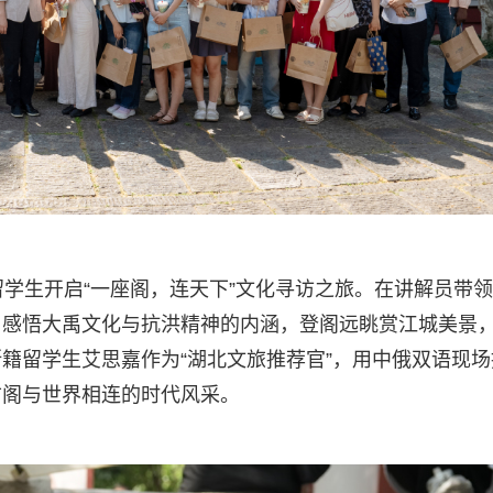
留学生开启“一座阁，连天下”文化寻访之旅。在讲解员带领
，感悟大禹文化与抗洪精神的内涵，登阁远眺赏江城美景
籍留学生艾思嘉作为“湖北文旅推荐官”，用中俄双语现场
古阁与世界相连的时代风采。