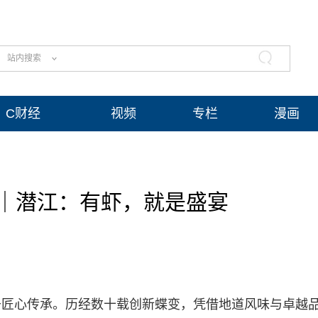
站内搜索
C财经
视频
专栏
漫画
｜潜江：有虾，就是盛宴
于匠心传承。历经数十载创新蝶变，凭借地道风味与卓越