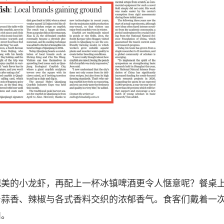
肥美的小龙虾，再配上一杯冰镇啤酒更令人惬意呢？餐桌
着蒜香、辣椒与各式香料交织的浓郁香气。食客们戴着一
肉。