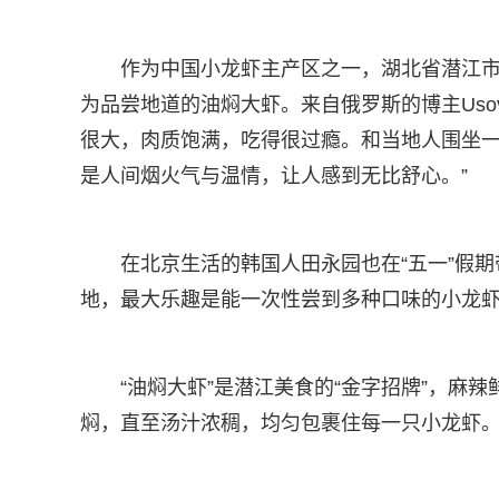
作为中国小龙虾主产区之一，湖北省潜江
为品尝地道的油焖大虾。来自俄罗斯的博主Usov
很大，肉质饱满，吃得很过瘾。和当地人围坐
是人间烟火气与温情，让人感到无比舒心。”
在北京生活的韩国人田永园也在“五一”假
地，最大乐趣是能一次性尝到多种口味的小龙虾
“油焖大虾”是潜江美食的“金字招牌”，麻
焖，直至汤汁浓稠，均匀包裹住每一只小龙虾