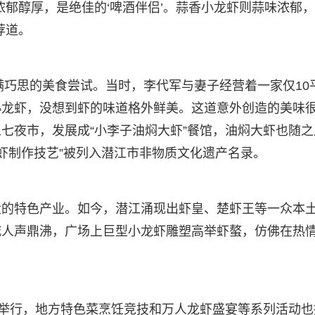
浓郁醇厚，是绝佳的‘啤酒伴侣’。蒜香小龙虾则蒜味浓郁
荐道。
满巧思的美食尝试。当时，李代军与妻子经营着一家仅10
小龙虾，没想到虾的味道格外鲜美。这道意外创造的美味
七夜市，发展成“小李子油焖大虾”餐馆，油焖大虾也随之
大虾制作技艺”被列入潜江市非物质文化遗产名录。
大的特色产业。如今，潜江涌现出虾皇、楚虾王等一众本
城人声鼎沸，广场上巨型小龙虾雕塑高举虾螯，仿佛在热
此举行，地方特色菜烹饪竞技和万人龙虾盛宴等系列活动也