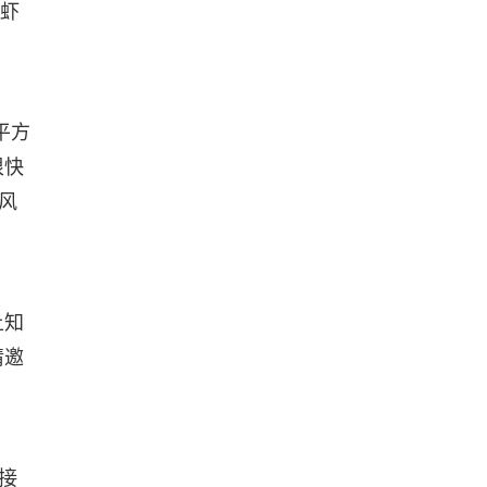
，虾
平方
很快
风
土知
情邀
接