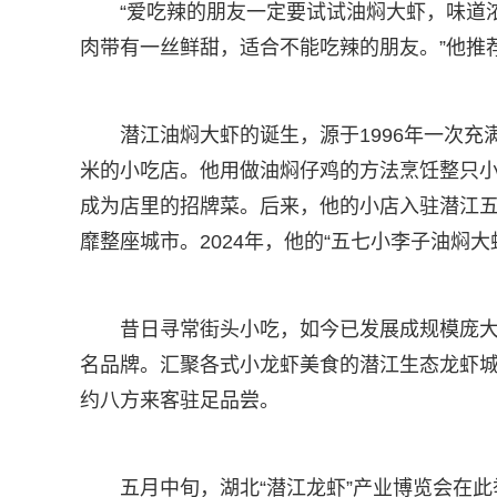
“爱吃辣的朋友一定要试试油焖大虾，味道
肉带有一丝鲜甜，适合不能吃辣的朋友。”他推
潜江油焖大虾的诞生，源于1996年一次充
米的小吃店。他用做油焖仔鸡的方法烹饪整只
成为店里的招牌菜。后来，他的小店入驻潜江五
靡整座城市。2024年，他的“五七小李子油焖
昔日寻常街头小吃，如今已发展成规模庞
名品牌。汇聚各式小龙虾美食的潜江生态龙虾
约八方来客驻足品尝。
五月中旬，湖北“潜江龙虾”产业博览会在