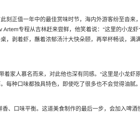
市此刻正值一年中的最佳赏味时节，海内外游客纷至沓来
 Artem专程从吉林赶来尝鲜，他笑着说：“这里的小龙虾
一桌，剥着虾，蘸着浓郁汤汁大快朵颐，再举杯畅谈，满
期带着家人慕名而来，对此他也深有同感。“这里是小龙虾
。每种口味都独具特色，即使吃了很多也不会觉得油腻。
辣鲜香、口味平衡。这道美食制作的最后一步，会加入啤酒
。