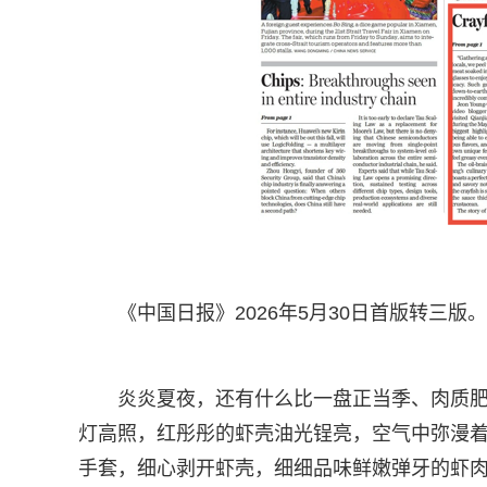
《中国日报》2026年5月30日首版转三版。
炎炎夏夜，还有什么比一盘正当季、肉质
灯高照，红彤彤的虾壳油光锃亮，空气中弥漫
手套，细心剥开虾壳，细细品味鲜嫩弹牙的虾